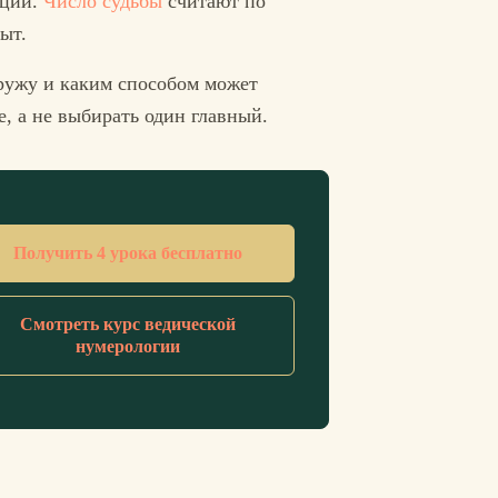
кции.
Число судьбы
считают по
ыт.
аружу и каким способом может
е, а не выбирать один главный.
Получить 4 урока бесплатно
Смотреть курс ведической
нумерологии