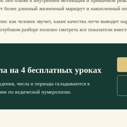
я: оно ближе к внутренней мотивации и привычной реа
ает более длинный жизненный маршрут и накопленный оп
ни: как человек звучит, какие качества легче выводит н
глубоком разборе полезно смотреть все показатели вмест
ла на 4 бесплатных уроках
ождения, числа и периоды складываются в
ерии по ведической нумерологии.