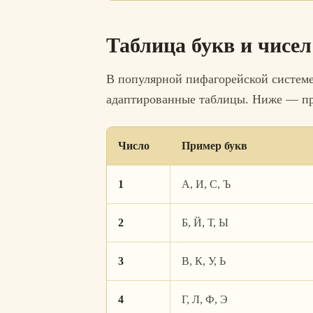
Таблица букв и чисел
В популярной пифагорейской системе
адаптированные таблицы. Ниже — при
Число
Пример букв
1
А, И, С, Ъ
2
Б, Й, Т, Ы
3
В, К, У, Ь
4
Г, Л, Ф, Э