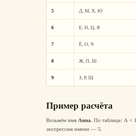
5
Д, М, Х, Ю
6
Е, Н, Ц, Я
7
Ё, О, Ч
8
Ж, П, Ш
9
З, Р, Щ
Пример расчёта
Возьмём имя
Анна
. По таблице: А = 1
экспрессии имени — 5.