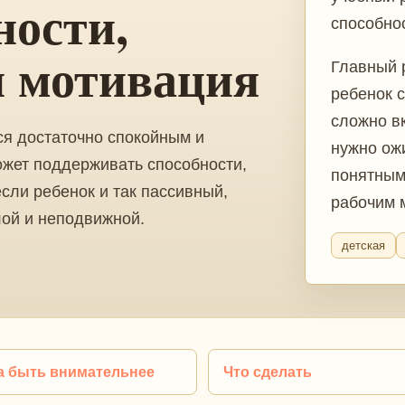
ности,
способно
и мотивация
Главный р
ребенок 
сложно в
ся достаточно спокойным и
нужно ож
ожет поддерживать способности,
понятным
если ребенок и так пассивный,
рабочим 
лой и неподвижной.
детская
а быть внимательнее
Что сделать