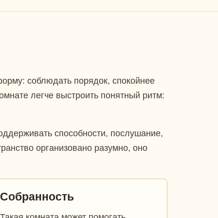
форму: соблюдать порядок, спокойнее
комнате легче выстроить понятный ритм:
поддерживать способности, послушание,
странство организовано разумно, оно
Собранность
Такая комната может помогать