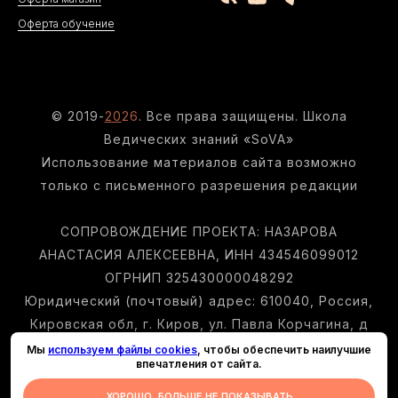
Оферта обучение
© 2019-
20
26
. Все права защищены. Школа
Ведических знаний «SoVA»
Использование материалов сайта возможно
только с письменного разрешения редакции
СОПРОВОЖДЕНИЕ ПРОЕКТА: НАЗАРОВА
АНАСТАСИЯ АЛЕКСЕЕВНА, ИНН 434546099012
ОГРНИП 325430000048292
Юридический (почтовый) адрес: 610040, Россия,
Кировская обл, г. Киров, ул. Павла Корчагина, д
240, корп. 3, кв. 291
Мы
используем файлы cookies
, чтобы обеспечить наилучшие
впечатления от сайта.
Тел:
+7-862-279-49-70
| Email:
sova@school-
sova.ru
ХОРОШО, БОЛЬШЕ НЕ ПОКАЗЫВАТЬ