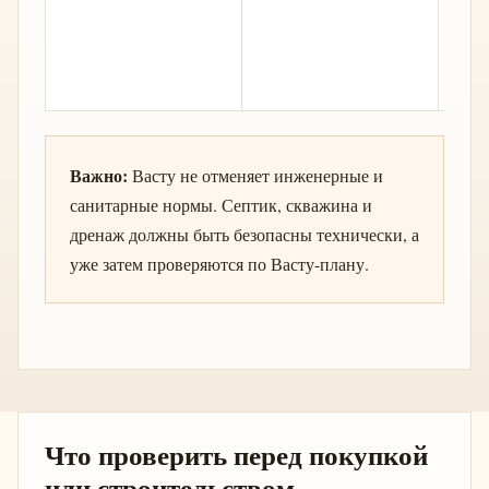
пос
сыр
в ч
част
Важно:
Васту не отменяет инженерные и
санитарные нормы. Септик, скважина и
дренаж должны быть безопасны технически, а
уже затем проверяются по Васту-плану.
Что проверить перед покупкой
или строительством