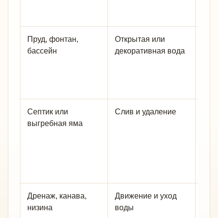
въез
сос
Пруд, фонтан,
Открытая или
Сект
бассейн
декоративная вода
разм
вод
акце
без
Септик или
Слив и удаление
Не п
выгребная яма
вод
сек
нор
и в
пер
Дренаж, канава,
Движение и уход
Куда
низина
воды
посл