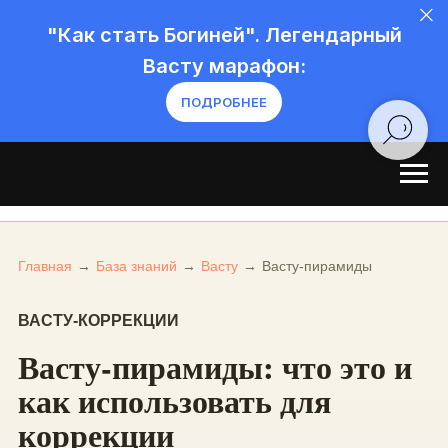
"Как стать Богиней". Легендарный
Васту марафон:
ПОДРОБНЕЕ
Главная
→
База знаний
→
Васту
→
Васту-пирамиды
ВАСТУ-КОРРЕКЦИИ
Васту-пирамиды: что это и
как использовать для
коррекции