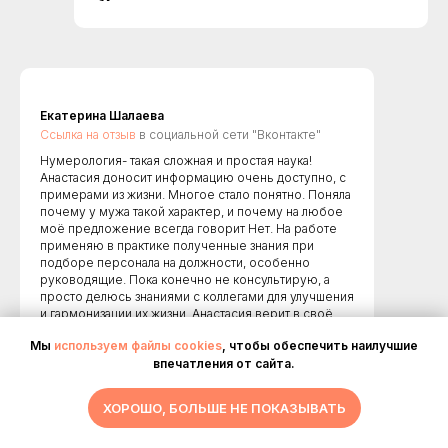
Екатерина Шалаева
Ссылка на отзыв
в социальной сети "Вконтакте"
Нумерология- такая сложная и простая наука!
Анастасия доносит информацию очень доступно, с
примерами из жизни. Многое стало понятно. Поняла
почему у мужа такой характер, и почему на любое
моё предложение всегда говорит Нет. На работе
применяю в практике полученные знания при
подборе персонала на должности, особенно
руководящие. Пока конечно не консультирую, а
просто делюсь знаниями с коллегами для улучшения
и гармонизации их жизни. Анастасия верит в своё
дело. Каждое слово не подлежит сомнению.
Мы
используем файлы cookies
, чтобы обеспечить наилучшие
Хорошо поставлен голос и дикция. Слушать одно
впечатления от сайта.
удовольствие. Чувствуется её позитивное
отношение к жизни, хочется перенять этот навык и
получить знания. Я по разным причинам не успевала
ХОРОШО, БОЛЬШЕ НЕ ПОКАЗЫВАТЬ
проходить обучение в общем потоке, была на
индивидуальном обучении, о чём не пожалела не на