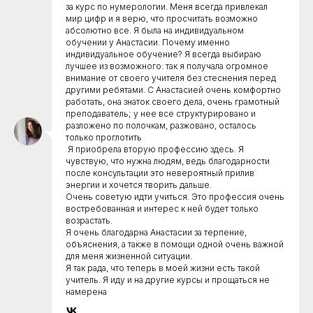
за курс по нумерологии. Меня всегда привлекал
мир цифр и я верю, что просчитать возможно
абсолютно все. Я была на индивидуальном
обучении у Анастасии. Почему именно
индивидуальное обучение? Я всегда выбираю
лучшее из возможного: так я получала огромное
внимание от своего учителя без стеснения перед
другими ребятами. С Анастасией очень комфортно
работать, она знаток своего дела, очень грамотный
преподаватель; у нее все структурировано и
разложено по полочкам, разжовано, осталось
только проглотить
Я приобрела вторую профессию здесь. Я
чувствую, что нужна людям, ведь благодарности
после консультации это невероятный прилив
энергии и хочется творить дальше.
Очень советую идти учиться. Это профессия очень
востребованная и интерес к ней будет только
возрастать.
Я очень благодарна Анастасии за терпение,
объяснения, а также в помощи одной очень важной
для меня жизненной ситуации.
Я так рада, что теперь в моей жизни есть такой
учитель. Я иду и на другие курсы и прощаться не
намерена