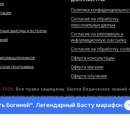
ие
Политика конфиденциальнос
тации
Согласие на обработку
н
персональных данных
тные выезды и встречи
Согласие на рекламную и
аний
информационную рассылку
Согласие на обработку cook
диномышленников
Оферта консультации
рская программа
Оферта магазин
Оферта обучение
-
20
26
. Все права защищены. Школа Ведических знаний 
атериалов сайта возможно только с письменного раз
ть Богиней". Легендарный Васту марафон:
НАЗАРОВА АНАСТАСИЯ АЛЕКСЕЕВНА, ИНН 43454609901
610040, Россия, Кировская обл, г. Киров, ул. Павла Кор
Тел:
+7-862-279-49-70
| Email:
sova@school-sova.ru