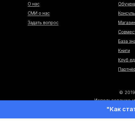
О нас
Обучен
СМИ о нас
Консуль
Задать вопрос
Магази
Совмес
База зн
Книги
Клуб е
Партнё
© 2019
Использование м
"Как ста
СОПРОВОЖДЕНИЕ ПРОЕКТА: 
Юридический (почтовый) адрес: 