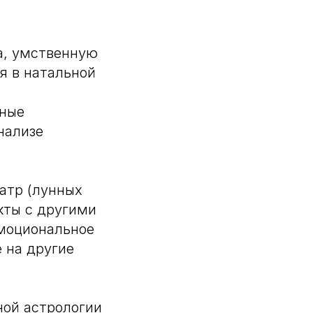
а, умственную
я в натальной
ьные
нализе
атр (лунных
екты с другими
эмоциональное
 на другие
ной астрологии