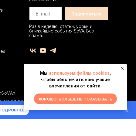
ти
Раз в неделю: статьи, уроки и
ближайшие события SoVA. Без
спама.
ies
Мы
используем файлы cookies
,
чтобы обеспечить наилучшие
впечатления от сайта.
«SoVA»
ХОРОШО, БОЛЬШЕ НЕ ПОКАЗЫВАТЬ
решения редакции
ПОДРОБНЕЕ
2 ОГРНИП 325430000048292
чагина, д 240, корп. 3, кв. 291