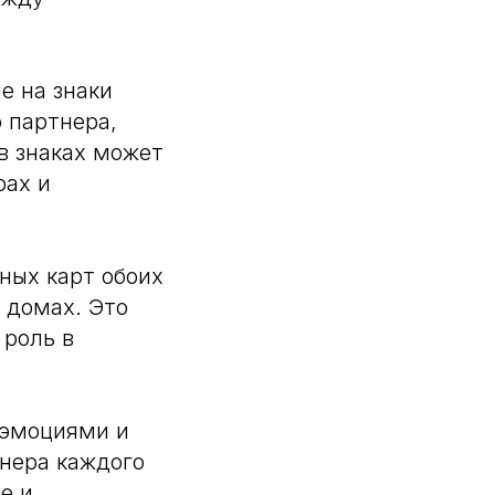
е на знаки
 партнера,
в знаках может
рах и
ных карт обоих
 домах. Это
 роль в
 эмоциями и
енера каждого
е и