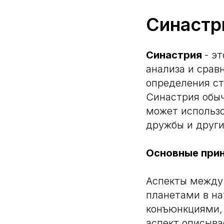
Синастр
Синастрия
- э
анализа и срав
определения с
Синастрия обыч
может использо
дружбы и други
Основные при
Аспекты между 
планетами в на
конъюнкциями,
аспект описыва