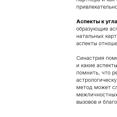
привлекательно
Аспекты к угл
образующие асп
натальных карт
аспекты отноше
Синастрия помо
и какие аспект
помнить, что р
астрологическ
метод может с
межличностных
вызовов и благ