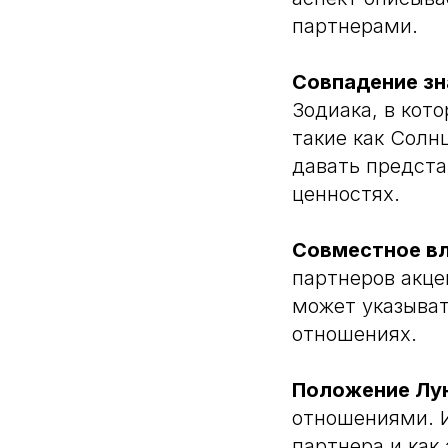
партнерами.
Совпадение зн
Зодиака, в кот
такие как Солн
давать предста
ценностях.
Совместное в
партнеров акце
может указыват
отношениях.
Положение Лу
отношениями. И
партнера и как