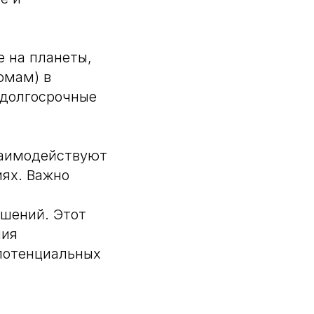
 на планеты,
домам) в
 долгосрочные
заимодействуют
иях. Важно
шений. Этот
ния
потенциальных