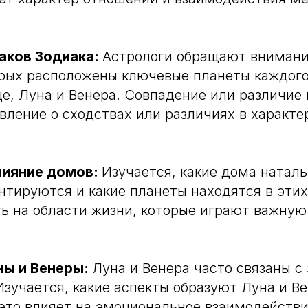
аков Зодиака:
Астрологи обращают внимани
орых расположены ключевые планеты каждого
це, Луна и Венера. Совпадение или различие 
вление о сходствах или различиях в характе
лияние домов:
Изучается, какие дома наталь
нтируются и какие планеты находятся в этих
ь на области жизни, которые играют важную
ны и Венеры:
Луна и Венера часто связаны с
зучается, какие аспекты образуют Луна и В
 это влияет на эмоциональное взаимодействи