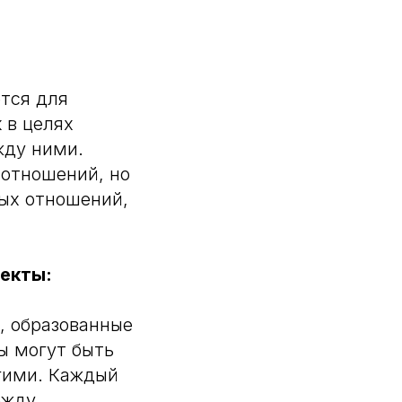
ется для
 в целях
жду ними.
 отношений, но
вых отношений,
екты:
, образованные
ы могут быть
гими. Каждый
ежду