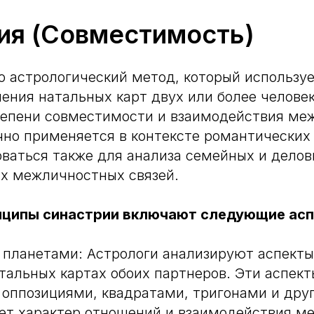
ия (Совместимость)
то астрологический метод, который использу
нения натальных карт двух или более человек
тепени совместимости и взаимодействия ме
но применяется в контексте романтических
ваться также для анализа семейных и дело
х межличностных связей.
нципы синастрии включают следующие асп
планетами: Астрологи анализируют аспекты
тальных картах обоих партнеров. Эти аспект
 оппозициями, квадратами, тригонами и дру
ет характер отношений и взаимодействия м