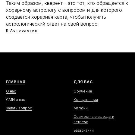
Таким образом, кверент - это тот, кто обращается к
хорарному астрологу с вопросом и для которого
создается хорарная карта, чтобы получить
астрологический ответ на свой вопрос.
К
Астрология
ГЛАВНАЯ
ДЛЯ ВАС
О нас
Обучение
СМИ о нас
Консультации
Задать вопрос
Магазин
Совместные выезды и
встречи
База знаний