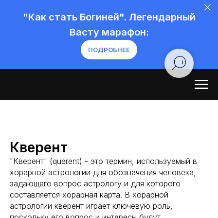
"Как стать Богиней". Легендарный
Васту марафон:
ПОДРОБНЕЕ
Кверент
"Кверент" (querent) - это термин, используемый в
хорарной астрологии для обозначения человека,
задающего вопрос астрологу и для которого
составляется хорарная карта. В хорарной
астрологии кверент играет ключевую роль,
поскольку его вопрос и интересы будут