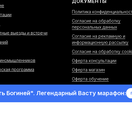
ДОКУМЕНТЫ
ие
Политика конфиденциальнос
тации
Согласие на обработку
н
персональных данных
тные выезды и встречи
Согласие на рекламную и
аний
информационную рассылку
Согласие на обработку cook
диномышленников
Оферта консультации
рская программа
Оферта магазин
Оферта обучение
ть Богиней". Легендарный Васту марафон:
-
20
26
. Все права защищены. Школа Ведических знаний 
атериалов сайта возможно только с письменного раз
НАЗАРОВА АНАСТАСИЯ АЛЕКСЕЕВНА, ИНН 43454609901
610040, Россия, Кировская обл, г. Киров, ул. Павла Кор
Тел:
+7-862-279-49-70
| Email:
sova@school-sova.ru