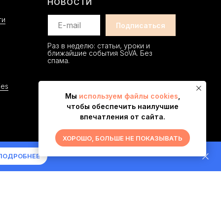
НОВОСТИ
ти
Раз в неделю: статьи, уроки и
ближайшие события SoVA. Без
спама.
ies
Мы
используем файлы cookies
,
чтобы обеспечить наилучшие
впечатления от сайта.
ХОРОШО, БОЛЬШЕ НЕ ПОКАЗЫВАТЬ
«SoVA»
ПОДРОБНЕЕ
решения редакции
2 ОГРНИП 325430000048292
чагина, д 240, корп. 3, кв. 291