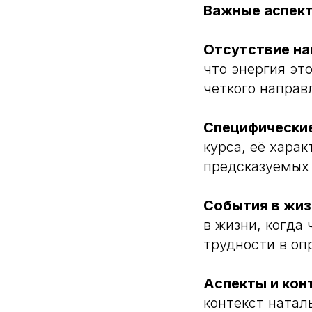
Важные аспект
Отсутствие на
что энергия эт
четкого направ
Специфические
курса, её хара
предсказуемых
События в жиз
в жизни, когда
трудности в оп
Аспекты и кон
контекст натал