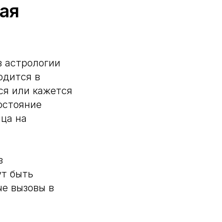
ая
в астрологии
одится в
ся или кажется
остояние
ца на
в
ут быть
е вызовы в