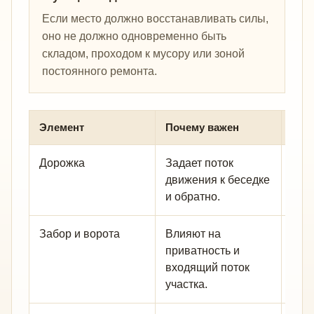
Если место должно восстанавливать силы,
оно не должно одновременно быть
складом, проходом к мусору или зоной
постоянного ремонта.
Элемент
Почему важен
Что
Дорожка
Задает поток
Сде
движения к беседке
пон
и обратно.
не 
Забор и ворота
Влияют на
Све
приватность и
заб
входящий поток
участка.