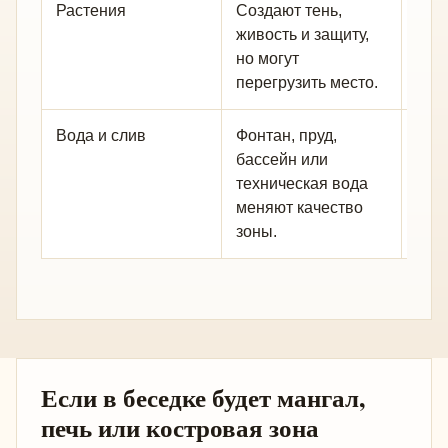
Растения
Создают тень,
Смо
живость и защиту,
плот
но могут
раст
перегрузить место.
толь
Вода и слив
Фонтан, пруд,
Про
бассейн или
тем
техническая вода
сеп
меняют качество
зоны.
Если в беседке будет мангал,
печь или костровая зона