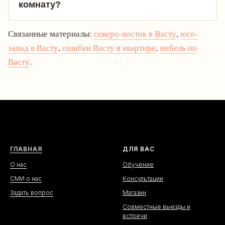
комнату?
Связанные материалы:
северо-восток в Васту
,
юго-
запад в Васту
,
ошибки Васту в квартире
,
мебель по
Васту
.
ГЛАВНАЯ
ДЛЯ ВАС
О нас
Обучение
СМИ о нас
Консультации
Задать вопрос
Магазин
Совместные выезды и
встречи