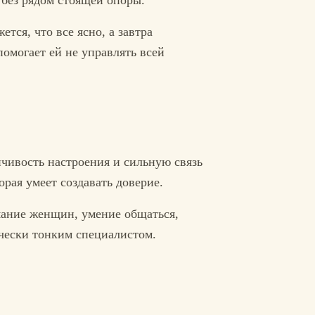
 без рядом стоящей опоры.
тся, что все ясно, а завтра
помогает ей не управлять всей
нчивость настроения и сильную связь
рая умеет создавать доверие.
мание женщин, умение общаться,
чески тонким специалистом.