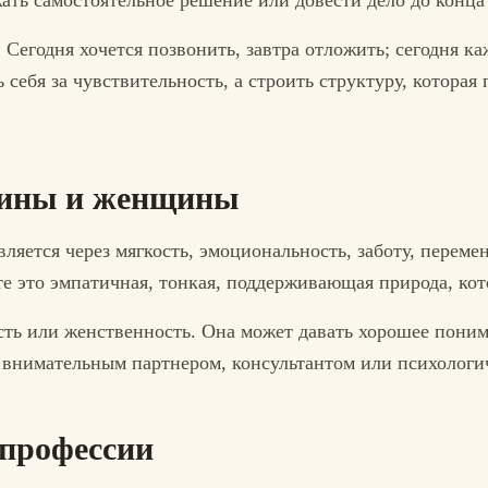
ать самостоятельное решение или довести дело до конца
Сегодня хочется позвонить, завтра отложить; сегодня каже
 себя за чувствительность, а строить структуру, которая 
чины и женщины
яется через мягкость, эмоциональность, заботу, переме
е это эмпатичная, тонкая, поддерживающая природа, кото
сть или женственность. Она может давать хорошее пони
ь внимательным партнером, консультантом или психологи
 профессии