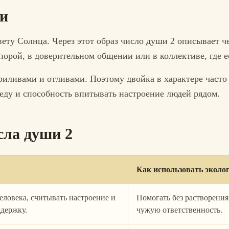
ки
ету Солнца. Через этот образ число души 2 описывает че
опорой, в доверительном общении или в коллективе, где 
приливами и отливами. Поэтому двойка в характере часто 
еду и способность впитывать настроение людей рядом.
сла души 2
Как использовать эколо
еловека, считывать настроение и
Помогать без растворения 
ддержку.
чужую ответственность.