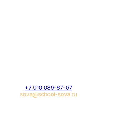
+7 910 089-67-07
sova@school-sova.ru